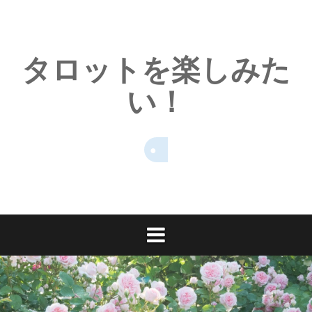
コ
ン
テ
タロットを楽しみた
ン
ツ
い！
へ
ス
キ
ッ
プ