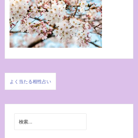
よく当たる相性占い
投
稿
ナ
検
ビ
索: